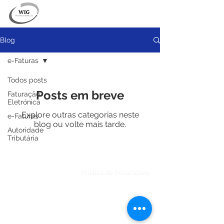
Blog
e-Faturas
Todos posts
Posts em breve
Faturação
Eletrónica
Explore outras categorias neste
e-Faturas
blog ou volte mais tarde.
Autoridade
Tributária
© 2021 por WIG - Informática de Gestão, Lda.
Política de Privacidade