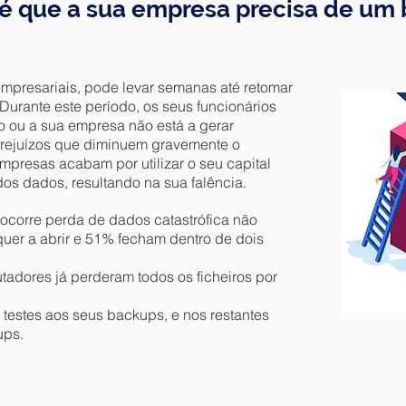
é que a sua empresa precisa de um
presariais, pode levar semanas até retomar
urante este período, os seus funcionários
o ou a sua empresa não está a gerar
 prejuízos que diminuem gravemente o
presas acabam por utilizar o seu capital
dos dados, resultando na sua falência.
corre perda de dados catastrófica não
uer a abrir e 51% fecham dentro de dois
adores já perderam todos os ficheiros por
estes aos seus backups, e nos restantes
ups.