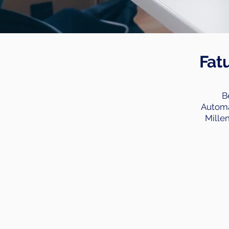
Fat
B
Automa
Mille