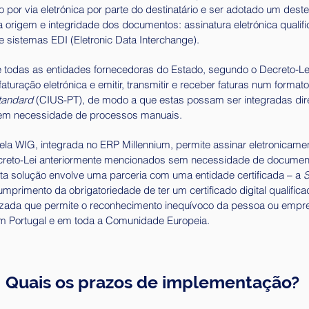
por via eletrónica por parte do destinatário e ser adotado um des
a origem e integridade dos documentos: assinatura eletrónica qualifi
de sistemas EDI (Eletronic Data Interchange).
e todas as entidades fornecedoras do Estado, segundo o Decreto-Le
faturação eletrónica e emitir, transmitir e receber faturas num formato
tandard
(CIUS-PT), de modo a que estas possam ser integradas dir
sem necessidade de processos manuais.
la WIG, integrada no ERP Millennium, permite assinar eletronicame
reto-Lei anteriormente mencionados sem necessidade de documento
ta solução envolve uma parceria com uma entidade certificada – a
S
mprimento da obrigatoriedade de ter um certificado digital qualific
orizada que permite o reconhecimento inequívoco da pessoa ou empr
 Portugal e em toda a Comunidade Europeia.
Quais os prazos de implementação?