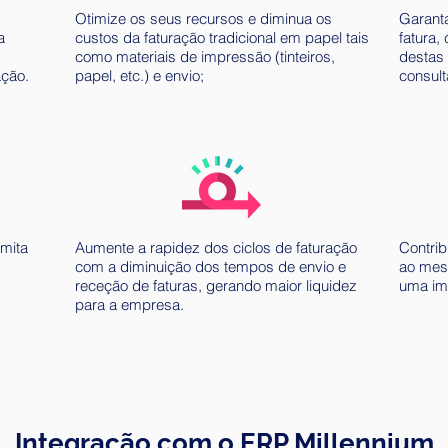
Otimize os seus recursos e diminua os
Garanta
a
custos da faturação tradicional em papel tais
fatura,
como materiais de impressão (tinteiros,
destas 
ação.
papel, etc.) e envio;
consult
mita
Aumente a rapidez dos ciclos de faturação
Contrib
com a diminuição dos tempos de envio e
ao mes
receção de faturas, gerando maior liquidez
uma im
para a empresa.
Integração com o ERP Millennium