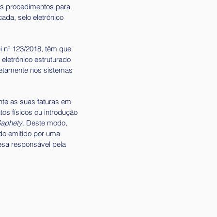
tes procedimentos para
cada, selo eletrónico
i nº 123/2018, têm que
 eletrónico estruturado
etamente nos sistemas
nte as suas faturas em
s físicos ou introdução
aphety
. Deste modo,
ado emitido por uma
esa responsável pela