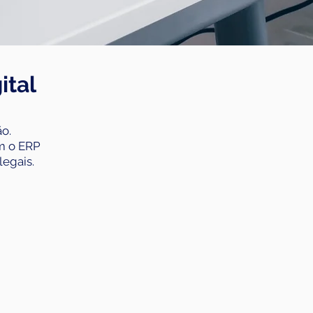
ital
o.
m o ERP
egais.